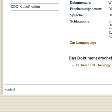
Dokumentart:
Wi
DDC-Klassifikation
Erscheinungsdatum:
20
Sprache:
De
Schlagworte:
Bi
De
Ka
Ev
Ko
Zur Langanzeige
Das Dokument erschein
IxTheo / FID Theology 
Kontakt