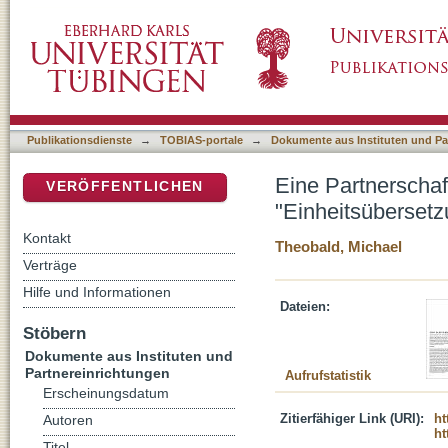
Eine Partnerschaft zerbricht : zum Austritt 
DSpace Repositorium (Manakin basiert)
Publikationsdienste
→
TOBIAS-portale
→
Dokumente aus Instituten und Pa
Eine Partnerschaft
VERÖFFENTLICHEN
"Einheitsübersetz
Kontakt
Theobald, Michael
Verträge
Hilfe und Informationen
Dateien:
Stöbern
Dokumente aus Instituten und
Partnereinrichtungen
Aufrufstatistik
Erscheinungsdatum
Zitierfähiger Link (URI):
ht
Autoren
ht
Titel