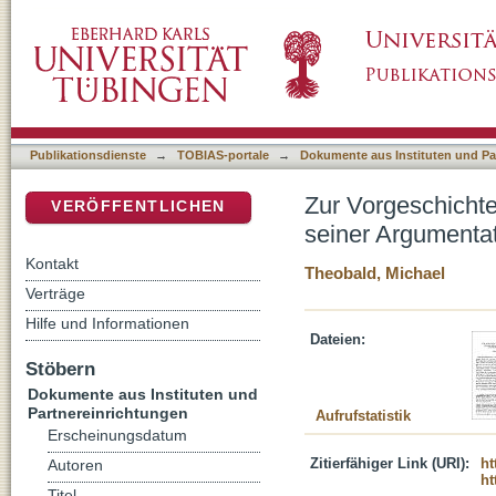
Zur Vorgeschichte des Philemonbriefs : Erwä
DSpace Repositorium (Manakin basiert)
Publikationsdienste
→
TOBIAS-portale
→
Dokumente aus Instituten und Pa
Zur Vorgeschichte
VERÖFFENTLICHEN
seiner Argumentat
Kontakt
Theobald, Michael
Verträge
Hilfe und Informationen
Dateien:
Stöbern
Dokumente aus Instituten und
Partnereinrichtungen
Aufrufstatistik
Erscheinungsdatum
Zitierfähiger Link (URI):
ht
Autoren
ht
Titel