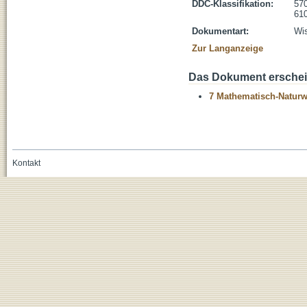
DDC-Klassifikation:
570
610
Dokumentart:
Wis
Zur Langanzeige
Das Dokument erschein
7 Mathematisch-Naturwi
Kontakt