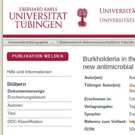
Burkholderia in the genomic era: from taxono
DSpace Repositorium (Manakin basiert)
metabolites
Universitätsbibliographie
→
7 Mathematisch-Naturwissenschaftliche Fakultät
PUBLIKATION MELDEN
Burkholderia in t
new antimicrobial
Hilfe und Informationen
Autor(en):
Bac
Stöbern
Tübinger Autor(en):
Jia
Dokumentanzeige
Gr
Erscheinungsdatum
Erschienen in:
Cri
Autoren
Verlagsangabe:
Tay
Titel
Sprache:
Eng
DDC-Klassifikation
Referenz zum Volltext:
htt
ISSN:
10