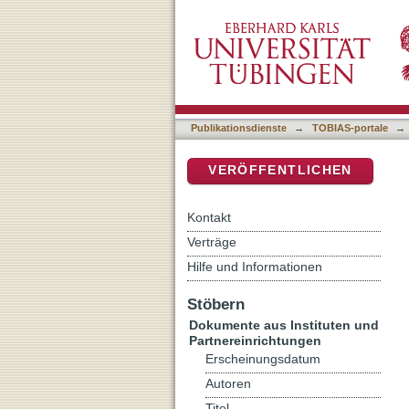
From Philo to Areimanios : 
DSpace Repositorium (Manakin b
Alexandria in the Light of
Publikationsdienste
→
TOBIAS-portale
→
VERÖFFENTLICHEN
Kontakt
Verträge
Hilfe und Informationen
Stöbern
Dokumente aus Instituten und
Partnereinrichtungen
Erscheinungsdatum
Autoren
Titel