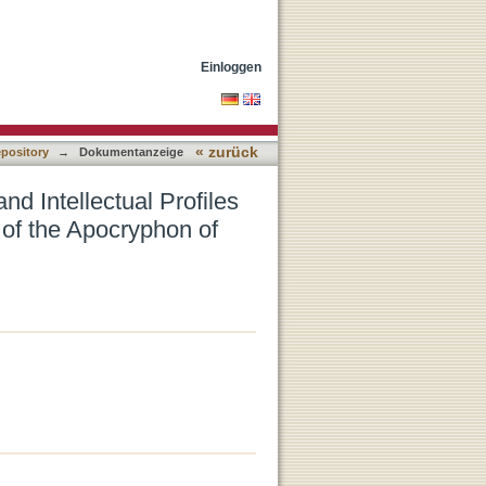
irst - Third Century
Einloggen
« zurück
epository
→
Dokumentanzeige
nd Intellectual Profiles
t of the Apocryphon of