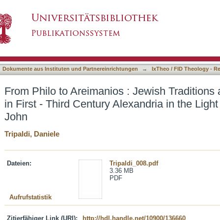
Jewish Traditions and Intellectual Profiles in F
asiert)
 the Apocryphon of John
Dokumente aus Instituten und Partnereinrichtungen
→
IxTheo / FID Theology - R
From Philo to Areimanios : Jewish Traditions a
in First - Third Century Alexandria in the Ligh
John
Tripaldi, Daniele
Dateien:
Tripaldi_008.pdf
3.36 MB
PDF
Aufrufstatistik
Zitierfähiger Link (URI):
http://hdl.handle.net/10900/136660