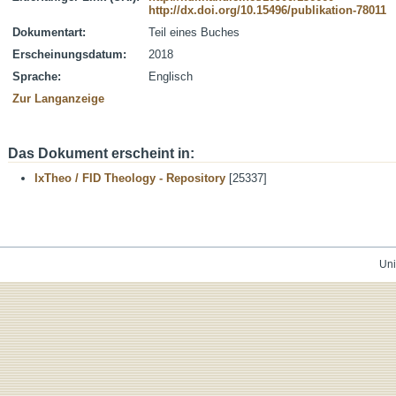
http://dx.doi.org/10.15496/publikation-78011
Dokumentart:
Teil eines Buches
Erscheinungsdatum:
2018
Sprache:
Englisch
Zur Langanzeige
Das Dokument erscheint in:
IxTheo / FID Theology - Repository
[25337]
Uni