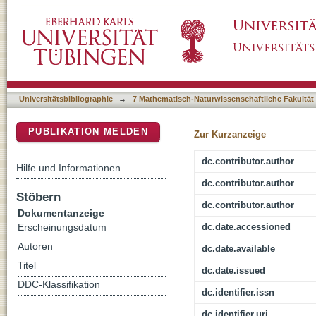
Reassessment of 'Chilotherium wegneri' (Mam
DSpace Repositorium (Manakin basiert)
Samos (Greece) and the European record of 
Universitätsbibliographie
→
7 Mathematisch-Naturwissenschaftliche Fakultät
PUBLIKATION MELDEN
Zur Kurzanzeige
dc.contributor.author
Hilfe und Informationen
dc.contributor.author
Stöbern
dc.contributor.author
Dokumentanzeige
dc.date.accessioned
Erscheinungsdatum
Autoren
dc.date.available
Titel
dc.date.issued
DDC-Klassifikation
dc.identifier.issn
dc.identifier.uri