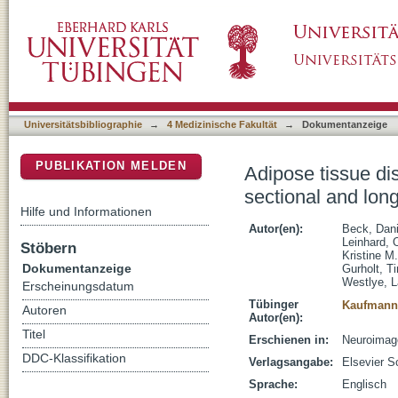
Adipose tissue distribution from body MRI is 
DSpace Repositorium (Manakin basiert)
age in adults
Universitätsbibliographie
→
4 Medizinische Fakultät
→
Dokumentanzeige
PUBLIKATION MELDEN
Adipose tissue dis
sectional and long
Hilfe und Informationen
Autor(en):
Beck, Dan
Leinhard, 
Stöbern
Kristine M.
Dokumentanzeige
Gurholt, Tir
Westlye, L
Erscheinungsdatum
Tübinger
Kaufmann,
Autoren
Autor(en):
Titel
Erschienen in:
Neuroimage
DDC-Klassifikation
Verlagsangabe:
Elsevier S
Sprache:
Englisch