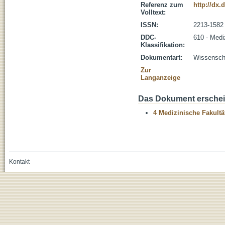
Referenz zum
http://dx.
Volltext:
ISSN:
2213-1582
DDC-
610 - Medi
Klassifikation:
Dokumentart:
Wissenscha
Zur
Langanzeige
Das Dokument erschein
4 Medizinische Fakultä
Kontakt