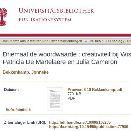
 creativiteit bij Wislawa Szymborska, Patricia
asiert)
Dokumente aus Instituten und Partnereinrichtungen
→
IxTheo / FID Theology - R
Driemaal de woordwaarde : creativiteit bij W
Patricia De Martelaere en Julia Cameron
Bekkenkamp, Jonneke
Dateien:
Proeven-8-10-Bekkenkamp.pdf
770. KB
PDF
Aufrufstatistik
Zitierfähiger Link (URI):
http://hdl.handle.net/10900/136235
http://dx.doi.org/10.15496/publikation-77586