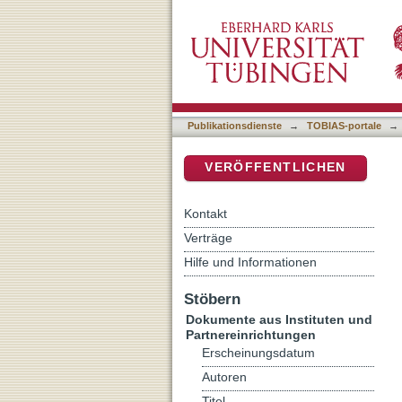
Driemaal de woordwaarde :
DSpace Repositorium (Manakin b
Cameron
Publikationsdienste
→
TOBIAS-portale
→
VERÖFFENTLICHEN
Kontakt
Verträge
Hilfe und Informationen
Stöbern
Dokumente aus Instituten und
Partnereinrichtungen
Erscheinungsdatum
Autoren
Titel