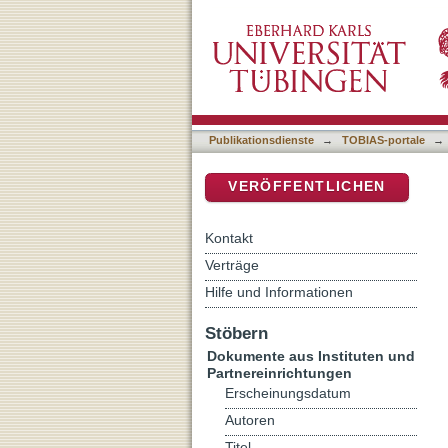
Zorgzaam en zorgeloos
DSpace Repositorium (Manakin b
Publikationsdienste
→
TOBIAS-portale
→
VERÖFFENTLICHEN
Kontakt
Verträge
Hilfe und Informationen
Stöbern
Dokumente aus Instituten und
Partnereinrichtungen
Erscheinungsdatum
Autoren
Titel