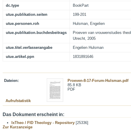
dc.type
BookPart
utue.publikation.seiten
199-201
utue.personen.roh
Hulsman, Engelien
utue.publikation.buchdesbeitrags
Proeven van vrouwenstudies theolog
Utrecht, 2005
utue.titel.verfasserangabe
Engelien Hulsman
utue.artikel.ppn
1831891646
Dateien:
Proeven-8-17-Forum-Hulsman.pdf
85.8 KB
PDF
Aufrufstatistik
Das Dokument erscheint in:
IxTheo / FID Theology - Repository
[25336]
Zur Kurzanzeige