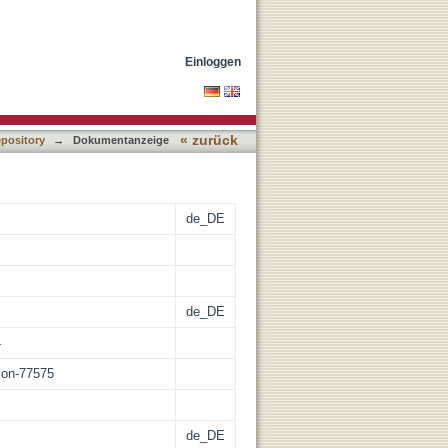
Einloggen
« zurück
epository
→
Dokumentanzeige
de_DE
de_DE
4
tion-77575
de_DE