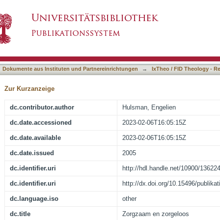
asiert)
Dokumente aus Instituten und Partnereinrichtungen
→
IxTheo / FID Theology - R
Zur Kurzanzeige
dc.contributor.author
Hulsman, Engelien
dc.date.accessioned
2023-02-06T16:05:15Z
dc.date.available
2023-02-06T16:05:15Z
dc.date.issued
2005
dc.identifier.uri
http://hdl.handle.net/10900/13622
dc.identifier.uri
http://dx.doi.org/10.15496/publika
dc.language.iso
other
dc.title
Zorgzaam en zorgeloos