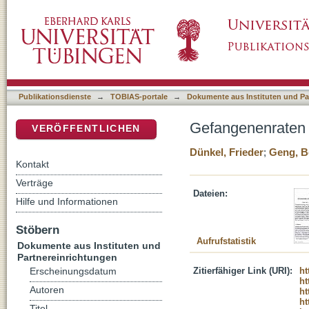
Gefangenenraten im internationalen und nati
DSpace Repositorium (Manakin basiert)
Publikationsdienste
→
TOBIAS-portale
→
Dokumente aus Instituten und Pa
Gefangenenraten i
VERÖFFENTLICHEN
Dünkel, Frieder
;
Geng, B
Kontakt
Verträge
Dateien:
Hilfe und Informationen
Stöbern
Aufrufstatistik
Dokumente aus Instituten und
Partnereinrichtungen
Zitierfähiger Link (URI):
ht
Erscheinungsdatum
ht
Autoren
ht
ht
Titel