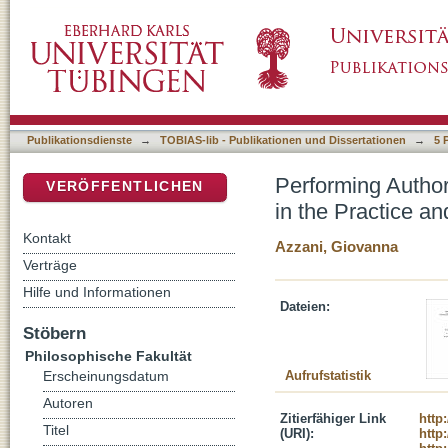
Performing Authority in Byzantium. Bodies, G
DSpace Repositorium (Manakin basiert)
Literary Representation of Power
Publikationsdienste
→
TOBIAS-lib - Publikationen und Dissertationen
→
5 
Performing Author
VERÖFFENTLICHEN
in the Practice an
Kontakt
Azzani, Giovanna
Verträge
Hilfe und Informationen
Dateien:
Stöbern
Philosophische Fakultät
Aufrufstatistik
Erscheinungsdatum
Autoren
Zitierfähiger Link
http
Titel
(URI):
http