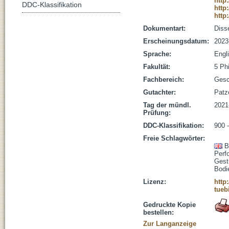
http
DDC-Klassifikation
http
http
Dokumentart:
Disse
Erscheinungsdatum:
2023
Sprache:
Engl
Fakultät:
5 Ph
Fachbereich:
Gesc
Gutachter:
Patzo
Tag der mündl.
2021
Prüfung:
DDC-Klassifikation:
900 
Freie Schlagwörter:
B
Perf
Gest
Bodi
Lizenz:
http
tueb
Gedruckte Kopie
bestellen:
Zur Langanzeige