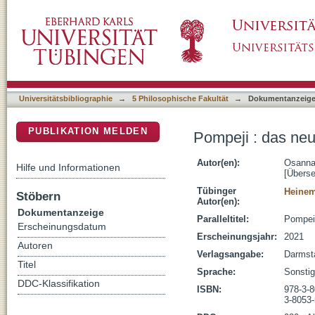
Pompeji : das neue Bild der untergegangene
DSpace Repositorium (Manakin basiert)
Universitätsbibliographie
→
5 Philosophische Fakultät
→
Dokumentanzeig
PUBLIKATION MELDEN
Pompeji : das neu
Autor(en):
Osanna
Hilfe und Informationen
[Überse
Tübinger
Heinem
Stöbern
Autor(en):
Dokumentanzeige
Paralleltitel:
Pompei
Erscheinungsdatum
Erscheinungsjahr:
2021
Autoren
Verlagsangabe:
Darmsta
Titel
Sprache:
Sonsti
DDC-Klassifikation
ISBN:
978-3-
3-8053