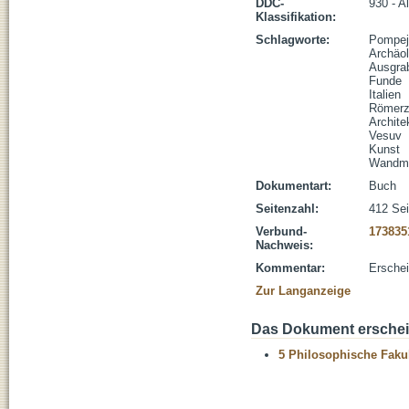
DDC-
930 - A
Klassifikation:
Schlagworte:
Pompej
Archäol
Ausgra
Funde
Italien
Römerz
Archite
Vesuv
Kunst
Wandma
Dokumentart:
Buch
Seitenzahl:
412 Sei
Verbund-
173835
Nachweis:
Kommentar:
Erschei
Zur Langanzeige
Das Dokument erschein
5 Philosophische Fakul