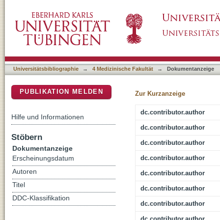
Efficacy, T cell activation and antibody res
DSpace Repositorium (Manakin basiert)
sporozoite chemoprophylaxis vaccine regim
Universitätsbibliographie
→
4 Medizinische Fakultät
→
Dokumentanzeige
PUBLIKATION MELDEN
Zur Kurzanzeige
dc.contributor.author
Hilfe und Informationen
dc.contributor.author
Stöbern
dc.contributor.author
Dokumentanzeige
dc.contributor.author
Erscheinungsdatum
Autoren
dc.contributor.author
Titel
dc.contributor.author
DDC-Klassifikation
dc.contributor.author
dc.contributor.author