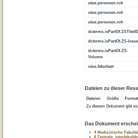
utue.personen.roh
utue.personen.roh
utue.personen.roh
dcterms.isPartOf.ZSTitelI
dcterms.isPartOf.ZS-Issue
dcterms.isPartOf.ZS-
Volume
utue.fakultaet
Dateien zu dieser Res
Dateien
Größe
Forma
Zu diesem Dokument gibt es 
Das Dokument erschein
4 Medizinische Fakultä
8 Zentrale, interfakult