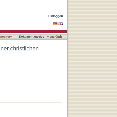
Einloggen
« zurück
epository
→
Dokumentanzeige
er christlichen