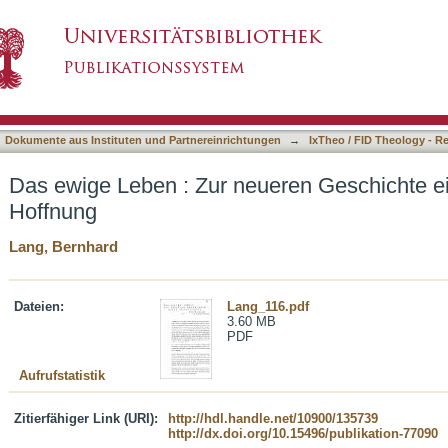
eren Geschichte einer christlichen Hoffnung
asiert)
Dokumente aus Instituten und Partnereinrichtungen
→
IxTheo / FID Theology - R
Das ewige Leben : Zur neueren Geschichte ein
Hoffnung
Lang, Bernhard
Dateien:
Lang_116.pdf
3.60 MB
PDF
Aufrufstatistik
Zitierfähiger Link (URI):
http://hdl.handle.net/10900/135739
http://dx.doi.org/10.15496/publikation-77090