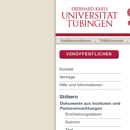
Das ewige Leben : Zur neu
DSpace Repositorium (Manakin b
Publikationsdienste
→
TOBIAS-portale
→
VERÖFFENTLICHEN
Kontakt
Verträge
Hilfe und Informationen
Stöbern
Dokumente aus Instituten und
Partnereinrichtungen
Erscheinungsdatum
Autoren
Titel