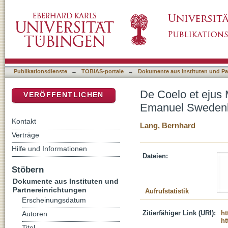
De Coelo et ejus Mirabilibus, et de Inferno, 
DSpace Repositorium (Manakin basiert)
Besucher des Jenseits
Publikationsdienste
→
TOBIAS-portale
→
Dokumente aus Instituten und Pa
De Coelo et ejus M
VERÖFFENTLICHEN
Emanuel Swedenbo
Kontakt
Lang, Bernhard
Verträge
Hilfe und Informationen
Dateien:
Stöbern
Dokumente aus Instituten und
Partnereinrichtungen
Aufrufstatistik
Erscheinungsdatum
Zitierfähiger Link (URI):
ht
Autoren
ht
Titel