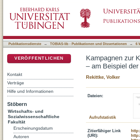
Kampagnen zur Konzernverantwortung in tran
DSpace Repositorium (Manakin basiert)
Textilindustrie. Vom Protest zur Policy
Publikationsdienste
→
TOBIAS-lib - Publikationen und Dissertationen
→
6 
Kampagnen zur Ko
VERÖFFENTLICHEN
– am Beispiel der 
Kontakt
Rekittke, Volker
Verträge
Hilfe und Informationen
Dateien:
Stöbern
Wirtschafts- und
Sozialwissenschaftliche
Aufrufstatistik
Fakultät
Erscheinungsdatum
Zitierfähiger Link
http
(URI):
http
Autoren