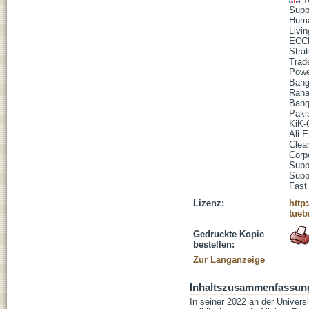
Supp
Huma
Livi
ECC
Strat
Trad
Powe
Bang
Rana
Bang
Paki
KiK-
Ali E
Clea
Corp
Supp
Supp
Fast
Lizenz:
http
tueb
Gedruckte Kopie
bestellen:
Zur Langanzeige
Inhaltszusammenfassun
In seiner 2022 an der Univers