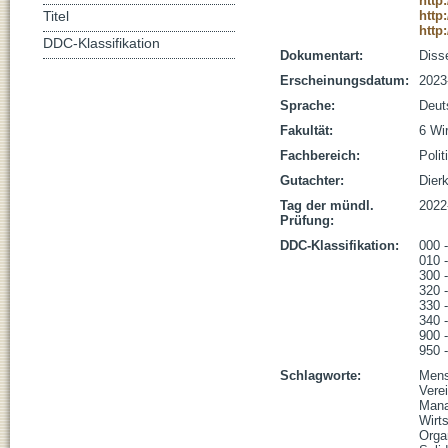
http
http
Titel
http
DDC-Klassifikation
Dokumentart:
Disse
Erscheinungsdatum:
2023
Sprache:
Deut
Fakultät:
6 Wi
Fachbereich:
Poli
Gutachter:
Dierk
Tag der mündl.
2022
Prüfung:
DDC-Klassifikation:
000 
010 -
300 
320 -
330 -
340 
900 
950 
Schlagworte:
Mensc
Vere
Mana
Wirts
Organ