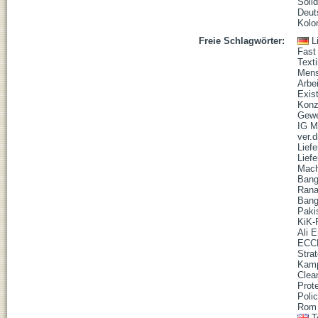
Solid
Deut
Kolo
Freie Schlagwörter:
L
Fast
Texti
Mens
Arbe
Exis
Konz
Gewe
IG M
ver.d
Lief
Lief
Mach
Bang
Rana
Bang
Paki
KiK-
Ali E
ECC
Stra
Kamp
Clea
Prot
Poli
Rom 
T