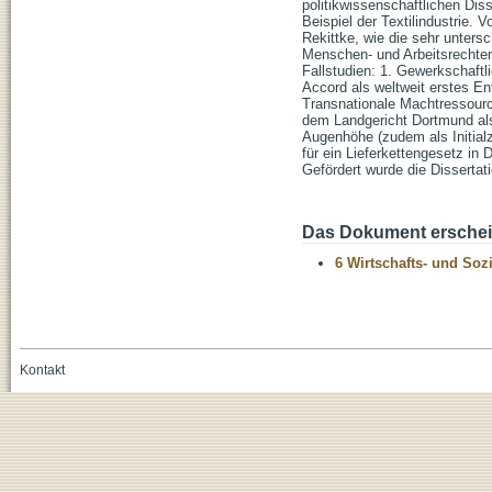
politikwissenschaftlichen Dis
Beispiel der Textilindustrie.
Rekittke, wie die sehr unters
Menschen- und Arbeitsrechte
Fallstudien: 1. Gewerkschaft
Accord als weltweit erstes E
Transnationale Machtressource
dem Landgericht Dortmund als
Augenhöhe (zudem als Initial
für ein Lieferkettengesetz in
Gefördert wurde die Dissertat
Das Dokument erschein
6 Wirtschafts- und Soz
Kontakt