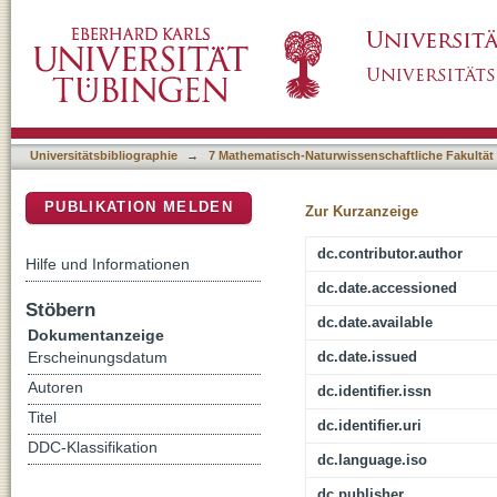
Current Synthetic Approaches to the Synthe
DSpace Repositorium (Manakin basiert)
Universitätsbibliographie
→
7 Mathematisch-Naturwissenschaftliche Fakultät
PUBLIKATION MELDEN
Zur Kurzanzeige
dc.contributor.author
Hilfe und Informationen
dc.date.accessioned
Stöbern
dc.date.available
Dokumentanzeige
dc.date.issued
Erscheinungsdatum
Autoren
dc.identifier.issn
Titel
dc.identifier.uri
DDC-Klassifikation
dc.language.iso
dc.publisher