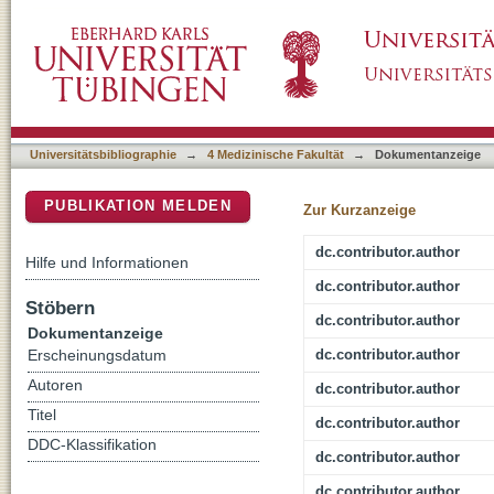
Retrospective analysis of different therapeut
DSpace Repositorium (Manakin basiert)
Universitätsbibliographie
→
4 Medizinische Fakultät
→
Dokumentanzeige
PUBLIKATION MELDEN
Zur Kurzanzeige
dc.contributor.author
Hilfe und Informationen
dc.contributor.author
Stöbern
dc.contributor.author
Dokumentanzeige
dc.contributor.author
Erscheinungsdatum
Autoren
dc.contributor.author
Titel
dc.contributor.author
DDC-Klassifikation
dc.contributor.author
dc.contributor.author