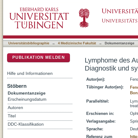
Lymphome des Auges und seiner Adnexe : M
DSpace Repositorium (Manakin basiert)
Therapie
Universitätsbibliographie
→
4 Medizinische Fakultät
→
Dokumentanzeige
PUBLIKATION MELDEN
Lymphome des Aug
Diagnostik und s
Hilfe und Informationen
Autor(en):
Fend
Stöbern
Tübinger Autor(en):
Fen
Dokumentanzeige
Bon
Erscheinungsdatum
Paralleltitel:
Lymp
trea
Autoren
Erschienen in:
Opht
Titel
Verlagsangabe:
Spri
DDC-Klassifikation
Sprache:
Deu
Referenz zum
http