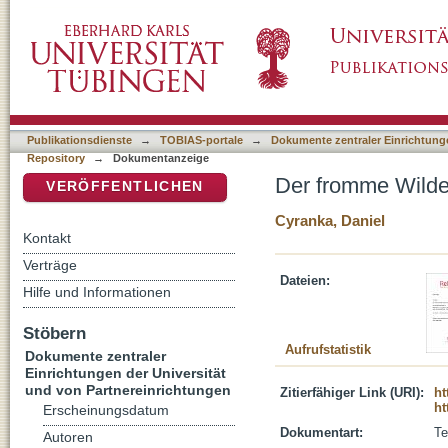
Der fromme Wilde : Erik Pontoppidans Men
DSpace Repositorium (Manakin basiert)
Publikationsdienste
→
TOBIAS-portale
→
Dokumente zentraler Einrichtunge
Repository
→
Dokumentanzeige
Der fromme Wild
VERÖFFENTLICHEN
Cyranka, Daniel
Kontakt
Verträge
Dateien:
Hilfe und Informationen
Stöbern
Aufrufstatistik
Dokumente zentraler
Einrichtungen der Universität
und von Partnereinrichtungen
Zitierfähiger Link (URI):
ht
ht
Erscheinungsdatum
Dokumentart:
Te
Autoren