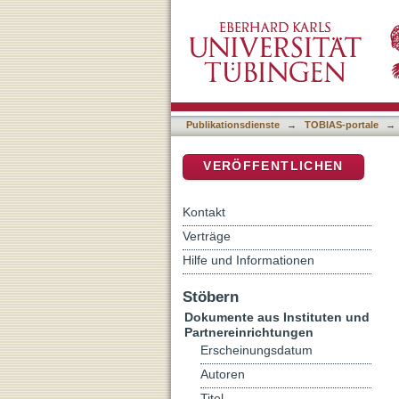
Lehramt und Glaubenssinn
DSpace Repositorium (Manakin b
Publikationsdienste
→
TOBIAS-portale
→
VERÖFFENTLICHEN
Kontakt
Verträge
Hilfe und Informationen
Stöbern
Dokumente aus Instituten und
Partnereinrichtungen
Erscheinungsdatum
Autoren
Titel