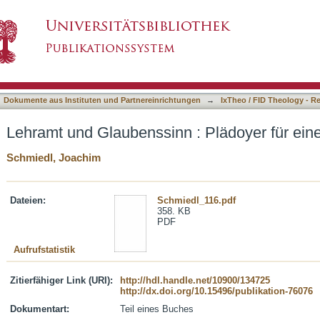
 : Plädoyer für einen neuen Dialog
asiert)
Dokumente aus Instituten und Partnereinrichtungen
→
IxTheo / FID Theology - R
Lehramt und Glaubenssinn : Plädoyer für ein
Schmiedl, Joachim
Dateien:
Schmiedl_116.pdf
358. KB
PDF
Aufrufstatistik
Zitierfähiger Link (URI):
http://hdl.handle.net/10900/134725
http://dx.doi.org/10.15496/publikation-76076
Dokumentart:
Teil eines Buches