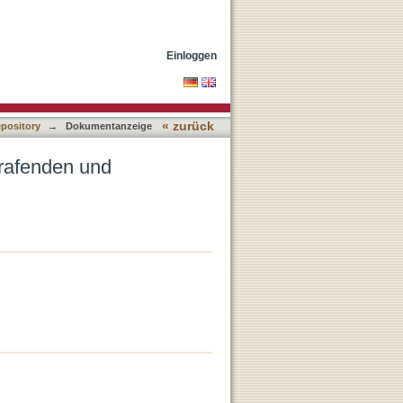
Handeln Gottes in Weish
Einloggen
« zurück
epository
→
Dokumentanzeige
rafenden und