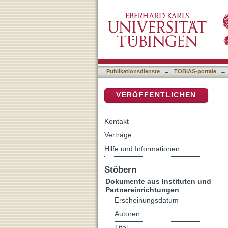
Die Pädagogik Gottes : Ü
DSpace Repositorium (Manakin b
11-19
Publikationsdienste
→
TOBIAS-portale
→
VERÖFFENTLICHEN
Kontakt
Verträge
Hilfe und Informationen
Stöbern
Dokumente aus Instituten und
Partnereinrichtungen
Erscheinungsdatum
Autoren
Titel