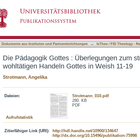
berlegungen zum strafenden und wohltätigen 
asiert)
Dokumente aus Instituten und Partnereinrichtungen
→
IxTheo / FID Theology - R
Die Pädagogik Gottes : Überlegungen zum st
wohltätigen Handeln Gottes in Weish 11-19
Strotmann, Angelika
Dateien:
Strotmann_010.pdf
280. KB
PDF
Aufrufstatistik
Zitierfähiger Link (URI):
http://hdl.handle.net/10900/134647
http://dx.doi.org/10.15496/publikation-75998