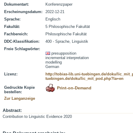
Dokumentart:
Konferenzpaper
Erscheinungsdatum:
2022-12-21
Sprache:
Englisch
Fakultät:
5 Philosophische Fakultät
Fachbereich:
Philosophische Fakultät
DDC-Klassifikation:
400 - Sprache, Linguistik
Freie Schlagwörter:
presupposition
incremental interpretation
modelling
German
Lizenz:
http://tobias-lib.uni-tuebingen.de/doku/lic_mi
tuebingen.de/doku/lic_mit_pod.php?la=en
Gedruckte Kopie
Print-on-Demand
bestellen:
Zur Langanzeige
Abstract:
Contribution to Linguistic Evidence 2020