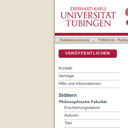
Incrementally Interpreting
DSpace Repositorium (Manakin b
Publikationsdienste
→
TOBIAS-lib - Publik
VERÖFFENTLICHEN
Kontakt
Verträge
Hilfe und Informationen
Stöbern
Philosophische Fakultät
Erscheinungsdatum
Autoren
Titel