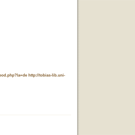
t_pod.php?la=de
http://tobias-lib.uni-