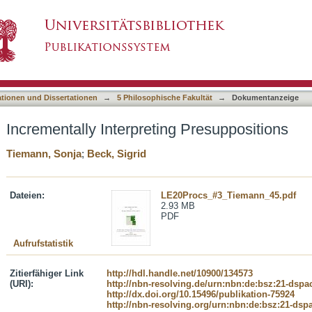
 Presuppositions
asiert)
ationen und Dissertationen
→
5 Philosophische Fakultät
→
Dokumentanzeige
Incrementally Interpreting Presuppositions
Tiemann, Sonja
;
Beck, Sigrid
Dateien:
LE20Procs_#3_Tiemann_45.pdf
2.93 MB
PDF
Aufrufstatistik
Zitierfähiger Link
http://hdl.handle.net/10900/134573
(URI):
http://nbn-resolving.de/urn:nbn:de:bsz:21-dspa
http://dx.doi.org/10.15496/publikation-75924
http://nbn-resolving.org/urn:nbn:de:bsz:21-dsp