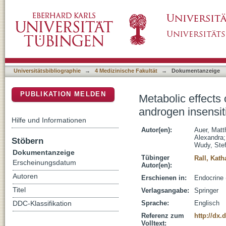
Metabolic effects of estradiol versus testost
DSpace Repositorium (Manakin basiert)
Universitätsbibliographie
→
4 Medizinische Fakultät
→
Dokumentanzeige
PUBLIKATION MELDEN
Metabolic effects 
androgen insensit
Hilfe und Informationen
Autor(en):
Auer, Matt
Alexandra
Stöbern
Wudy, Stef
Dokumentanzeige
Tübinger
Rall, Kath
Erscheinungsdatum
Autor(en):
Autoren
Erschienen in:
Endocrine 
Titel
Verlagsangabe:
Springer
Sprache:
Englisch
DDC-Klassifikation
Referenz zum
http://dx.
Volltext: