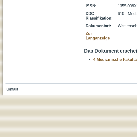
ISSN:
1355-008X
DDC-
610 - Medi
Klassifikation:
Dokumentart:
Wissenscha
Zur
Langanzeige
Das Dokument erschein
4 Medizinische Fakultä
Kontakt