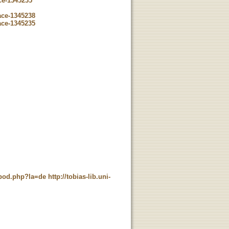
ce-1345235
ace-1345238
ace-1345235
t_pod.php?la=de
http://tobias-lib.uni-