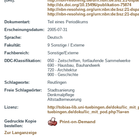
(URI):
http://nbn-resolving.de/urn:nbn:de:bsz:21-dspa
http://dx.doi.org/10.15496/publikation-75874
http://nbn-resolving.org/urn:nbn:de:bsz:21-dsp
http://nbn-resolving.org/urn:nbn:de:bsz:21-dsp
Dokumentart:
Teil eines Periodikums
Erscheinungsdatum:
2005-07-31
Sprache:
Deutsch
Fakultät:
9 Sonstige / Externe
Fachbereich:
Sonstige/Externe
DDC-Klassifikation:
050 - Zeitschriften, fortlaufende Sammelwerke
690 - Hausbau, Bauhandwerk
720 - Architektur
900 - Geschichte
Schlagworte:
Reutlingen
Freie Schlagwörter:
Stadtsanierung
Denkmalpflege
Altstadterneuerung
Lizenz:
http://tobias-lib.uni-tuebingen.de/doku/lic_mi
tuebingen.de/doku/lic_mit_pod.php?la=en
Gedruckte Kopie
Print-on-Demand
bestellen:
Zur Langanzeige