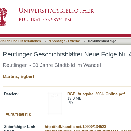
ter Neue Folge Nr. 43, Jahrgang 2004
asiert)
ationen und Dissertationen
→
9 Sonstige / Externe
→
Dokumentanzeige
Reutlinger Geschichtsblätter Neue Folge Nr.
Reutlingen - 30 Jahre Stadtbild im Wandel
Martins, Egbert
Dateien:
RGB_Ausgabe_2004_Online.pdf
13.0 MB
PDF
Aufrufstatistik
Zitierfähiger Link
http://hdl.handle.net/10900/134523