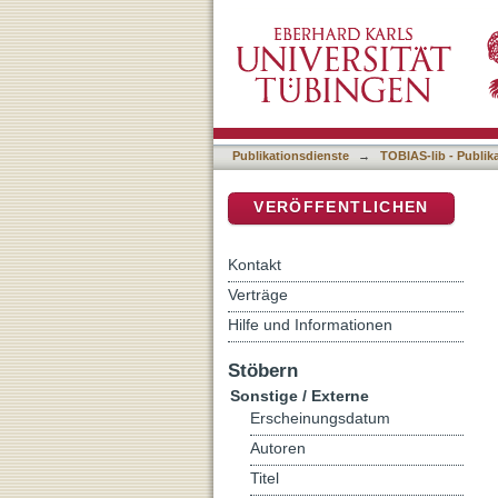
Reutlinger Geschichtsblät
DSpace Repositorium (Manakin b
Publikationsdienste
→
TOBIAS-lib - Publik
VERÖFFENTLICHEN
Kontakt
Verträge
Hilfe und Informationen
Stöbern
Sonstige / Externe
Erscheinungsdatum
Autoren
Titel