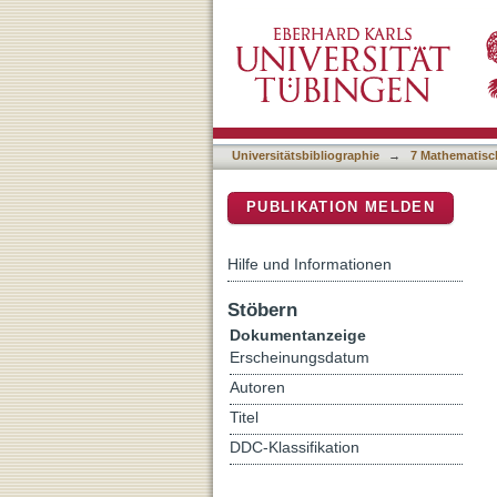
Earth's oldest hotspot tr
DSpace Repositorium (Manakin b
Universitätsbibliographie
→
7 Mathematisc
PUBLIKATION MELDEN
Hilfe und Informationen
Stöbern
Dokumentanzeige
Erscheinungsdatum
Autoren
Titel
DDC-Klassifikation