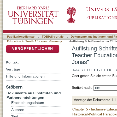
Auflistung Schriftenreihe der Tübingen Scho
DSpace Repositorium (Manakin basiert)
Africa and Germany nach Autor "Bischof, Jo
Publikationsdienste
→
TOBIAS-portale
→
Dokumente aus Instituten und Pa
Education in South Africa and Germany
→
Auflistung Schriftenreihe der Tüb
Auflistung Schrif
VERÖFFENTLICHEN
Teacher Education
Jonas"
Kontakt
Verträge
0-9
A
B
C
D
E
F
G
H
I
J
K
L
Oder geben Sie die ersten Bu
Hilfe und Informationen
Stöbern
Sortiert nach:
Dokumente aus Instituten und
Partnereinrichtungen
Anzeige der Dokumente 1-1
Erscheinungsdatum
Chapter 5 - Inclusive Educa
Autoren
Historical-Political Paradox
Titel