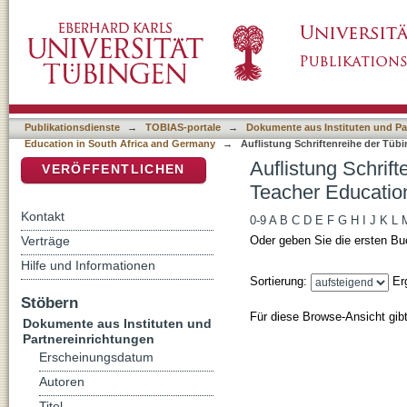
Auflistung Schriftenreihe der Tübingen Scho
DSpace Repositorium (Manakin basiert)
Africa and Germany nach Autor
Publikationsdienste
→
TOBIAS-portale
→
Dokumente aus Instituten und Pa
Education in South Africa and Germany
→
Auflistung Schriftenreihe der Tüb
Auflistung Schrif
VERÖFFENTLICHEN
Teacher Educatio
Kontakt
0-9
A
B
C
D
E
F
G
H
I
J
K
L
Verträge
Oder geben Sie die ersten Bu
Hilfe und Informationen
Sortierung:
Er
Stöbern
Für diese Browse-Ansicht gib
Dokumente aus Instituten und
Partnereinrichtungen
Erscheinungsdatum
Autoren
Titel