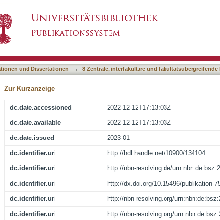
ng und Zeitstrahl
asiert)
ationen und Dissertationen
→
8 Zentrale, interfakultäre und fakultätsübergreifende
Zur Kurzanzeige
dc.date.accessioned
2022-12-12T17:13:03Z
dc.date.available
2022-12-12T17:13:03Z
dc.date.issued
2023-01
dc.identifier.uri
http://hdl.handle.net/10900/134104
dc.identifier.uri
http://nbn-resolving.de/urn:nbn:de:bsz
dc.identifier.uri
http://dx.doi.org/10.15496/publikation-7
dc.identifier.uri
http://nbn-resolving.org/urn:nbn:de:bs
dc.identifier.uri
http://nbn-resolving.org/urn:nbn:de:bs