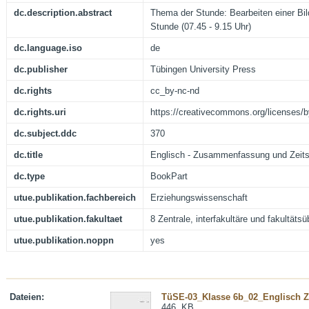
dc.description.abstract
Thema der Stunde: Bearbeiten einer Bil
Stunde (07.45 - 9.15 Uhr)
dc.language.iso
de
dc.publisher
Tübingen University Press
dc.rights
cc_by-nc-nd
dc.rights.uri
https://creativecommons.org/licenses/b
dc.subject.ddc
370
dc.title
Englisch - Zusammenfassung und Zeits
dc.type
BookPart
utue.publikation.fachbereich
Erziehungswissenschaft
utue.publikation.fakultaet
8 Zentrale, interfakultäre und fakultäts
utue.publikation.noppn
yes
Dateien:
TüSE-03_Klasse 6b_02_Englisch Ze
446. KB