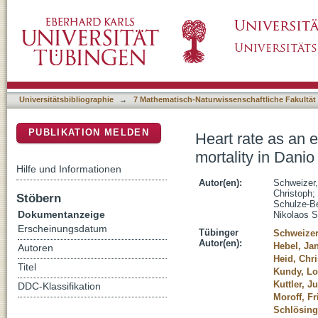
Heart rate as an early warning parameter and
DSpace Repositorium (Manakin basiert)
embryos exposed to ionisable substances
Universitätsbibliographie
→
7 Mathematisch-Naturwissenschaftliche Fakultät
PUBLIKATION MELDEN
Heart rate as an 
mortality in Dani
Hilfe und Informationen
Autor(en):
Schweizer
Christoph
;
Stöbern
Schulze-Be
Dokumentanzeige
Nikolaos S
Erscheinungsdatum
Tübinger
Schweizer
Autor(en):
Hebel, Ja
Autoren
Heid, Chr
Titel
Kundy, L
Kuttler, Ju
DDC-Klassifikation
Moroff, Fr
Schlösing