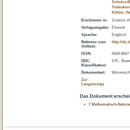
Schulze-B
Triebskorn
Köhler, H
Erschienen in:
Science of
Verlagsangabe:
Elsevier
Sprache:
Englisch
Referenz zum
http://dx.
Volltext:
ISSN:
0048-9697
DDC-
570 - Biow
Klassifikation:
Dokumentart:
Wissenscha
Zur
Langanzeige
Das Dokument erschein
7 Mathematisch-Naturwi