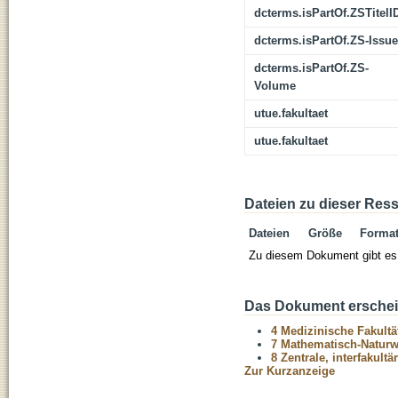
dcterms.isPartOf.ZSTitelI
dcterms.isPartOf.ZS-Issue
dcterms.isPartOf.ZS-
Volume
utue.fakultaet
utue.fakultaet
Dateien zu dieser Res
Dateien
Größe
Forma
Zu diesem Dokument gibt es 
Das Dokument erschein
4 Medizinische Fakultä
7 Mathematisch-Naturwi
8 Zentrale, interfakult
Zur Kurzanzeige