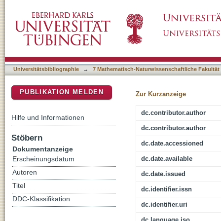
Exploring protein-protein interactions at the 
DSpace Repositorium (Manakin basiert)
Universitätsbibliographie
→
7 Mathematisch-Naturwissenschaftliche Fakultät
PUBLIKATION MELDEN
Zur Kurzanzeige
dc.contributor.author
Hilfe und Informationen
dc.contributor.author
Stöbern
dc.date.accessioned
Dokumentanzeige
dc.date.available
Erscheinungsdatum
Autoren
dc.date.issued
Titel
dc.identifier.issn
DDC-Klassifikation
dc.identifier.uri
dc.language.iso