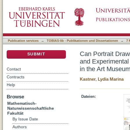
Can Portrait Drawing Foster Socio-Emotional
DSpace Repository
Evidence-Based Visual Arts Courses in the 
Concept
Publication services
→
TOBIAS-lib - Publikationen und Dissertationen
→
7 
Can Portrait Draw
SUBMIT
and Experimental
in the Art Museum
Contact
Contracts
Kastner, Lydia Marina
Help
Browse
Dateien:
Mathematisch-
Naturwissenschaftliche
Fakultät
By Issue Date
Authors