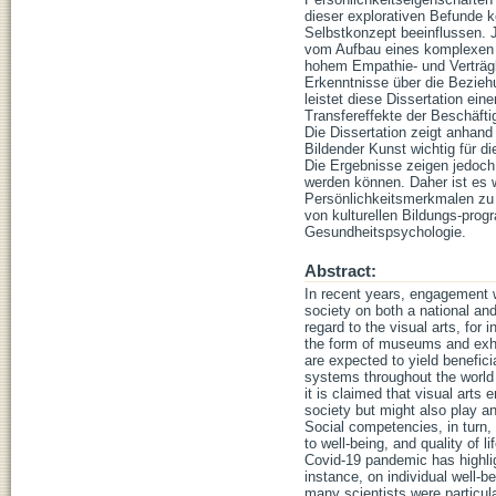
Abstract:
In recent years, engagement with the arts has emerged as a topic of increasing interest for politics, research, and society on both a national and international level (Scheunpflug & Prenzel, 2013; Scheunpflug et al., 2021). With regard to the visual arts, for instance, this special interest is reflected not only in a widely available infrastructure in the form of museums and exhibitions, which allow everyone access to the arts, but also in the fact that visual arts are expected to yield beneficial effects on personal development and thus are an integral part of school education systems throughout the world (Americans for the Arts, 2022; National Art Education Association, 2022). Additionally, it is claimed that visual arts engagement foster not only creative activities and participation of educated citizens in society but might also play an integral role in developing social competencies (cf. BMBF, 2015; Timm et al., 2020). Social competencies, in turn, might determine the success of social interactions (Dede, 2010) and might be related to well-being, and quality of life (Collie, 2019; Eisenberg et al., 2015; Goodman et al., 2015). Especially, the ongoing Covid-19 pandemic has highlighted the consequences of social isolation and lack of visual arts engagement, for instance, on individual well-being (Hetland & Kelley, 2022; UNESCO, 2020, 2021). Nowadays, it is not surprising that many scientists were particularly interested in studying what, when, how, where, and under which circumstances positive “side effects” (in the following mentioned as transfer effects) beyond direct effects from artistic activities occur (e.g., Mozart effect, Bastian et al., 2000; Rauscher et al., 1993). However, it become apparent that finding evidence for such assumed transfer effects is rather challenging as many studies could not convincingly demonstrate their existence (e.g., Hetland & Kelley, 2022; Winner, Goldstein, et al., 2013). Winner, Goldstein, et al. (2013) could point out in their meta-analysis that most studies in this research area possess theoretical and methodological flaws (e.g., a lack of theoretically justified measures, a lack of experimental studies, and a lack of sufficiently large group sizes). As a result, this leads to the conclusion that robust and reliable studies on transfer effects regarding different art forms have only rarely been conducted so far. For that reason, a central aspect of this dissertation is to investigate presumed transfer effects of visual arts engagement with an optimized experimental study design that avoids many of the pitfalls of previous research as reported