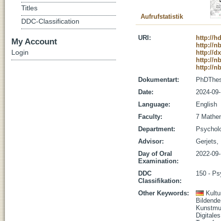
Titles
Aufrufstatistik
DDC-Classification
URI:
http://h
My Account
http://
Login
http://d
http://
http://
Dokumentart:
PhDThes
Date:
2024-09
Language:
English
Faculty:
7 Mathem
Department:
Psychol
Advisor:
Gerjets, 
Day of Oral
2022-09
Examination:
DDC
150 - Ps
Classifikation:
Other Keywords:
Kultu
Bildende
Kunstm
Digitale