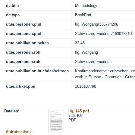
dc.title
Methodology
dc.type
BookPart
utue.personen.pnd
Ilg, Wolfgang/336774206
utue.personen.pnd
Schweitzer, Friedrich/163012210
utue.publikation.seiten
32-48
utue.personen.roh
Ilg, Wolfgang
utue.personen.roh
Schweitzer, Friedrich
utue.publikation.buchdesbeitrags
Konfirmandenarbeit erforschen und
work in Europe - Gütersloh : Güter
utue.artikel.ppn
1818137798
Dateien:
Ilg_145.pdf
736. KB
PDF
Aufrufstatistik