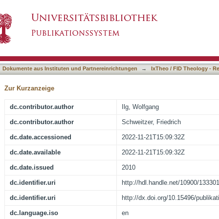
asiert)
Dokumente aus Instituten und Partnereinrichtungen
→
IxTheo / FID Theology - R
Zur Kurzanzeige
dc.contributor.author
Ilg, Wolfgang
dc.contributor.author
Schweitzer, Friedrich
dc.date.accessioned
2022-11-21T15:09:32Z
dc.date.available
2022-11-21T15:09:32Z
dc.date.issued
2010
dc.identifier.uri
http://hdl.handle.net/10900/13330
dc.identifier.uri
http://dx.doi.org/10.15496/publika
dc.language.iso
en