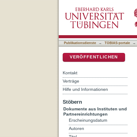
Methodology
DSpace Repositorium (Manakin b
Publikationsdienste
→
TOBIAS-portale
→
VERÖFFENTLICHEN
Kontakt
Verträge
Hilfe und Informationen
Stöbern
Dokumente aus Instituten und
Partnereinrichtungen
Erscheinungsdatum
Autoren
Titel