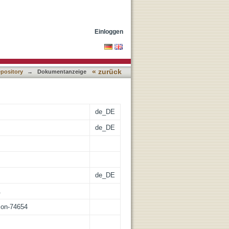
Einloggen
« zurück
epository
→
Dokumentanzeige
de_DE
de_DE
de_DE
1
tion-74654