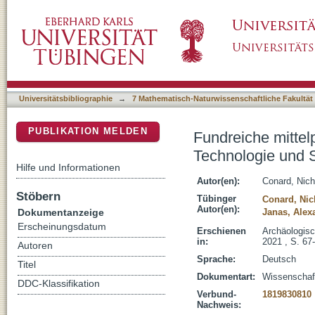
Fundreiche mittelpaläolithische Schichten u
DSpace Repositorium (Manakin basiert)
Neandertaler im Hohle Fels
Universitätsbibliographie
→
7 Mathematisch-Naturwissenschaftliche Fakultät
PUBLIKATION MELDEN
Fundreiche mittel
Technologie und S
Hilfe und Informationen
Autor(en):
Conard, Nich
Stöbern
Tübinger
Conard, Nic
Autor(en):
Dokumentanzeige
Janas, Alex
Erscheinungsdatum
Erschienen
Archäologisc
in:
2021 , S. 67
Autoren
Sprache:
Deutsch
Titel
Dokumentart:
Wissenschaftl
DDC-Klassifikation
Verbund-
1819830810
Nachweis: