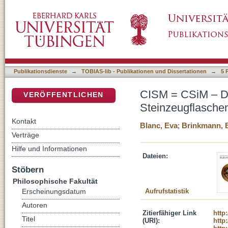
CISM = CSiM – Das Geheimnis einiger buchst
DSpace Repositorium (Manakin basiert)
werden
Publikationsdienste
→
TOBIAS-lib - Publikationen und Dissertationen
→
5 
CISM = CSiM – Da
VERÖFFENTLICHEN
Steinzeugflaschen
Kontakt
Blanc, Eva
;
Brinkmann, 
Verträge
Hilfe und Informationen
Dateien:
Stöbern
Philosophische Fakultät
Aufrufstatistik
Erscheinungsdatum
Autoren
Zitierfähiger Link
http
Titel
(URI):
http