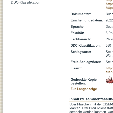
http
DDC-Klassifikation
http
http
Dokumentart:
Buc
Erscheinungsdatum:
2022
Sprache:
Deut
Fakultät:
5 Ph
Fachbereich:
Phil
DDC-Klassifikation:
930 
Schlagworte:
Stei
Würt
Freie Schlagwörter:
Stei
Lizenz:
http
tueb
Gedruckte Kopie
bestellen:
Zur Langanzeige
Inhaltszusammenfassun
Über Flaschen mit der CISM-M
Marken. Drei Produktionsstätt
gemacht werden konnten, war 