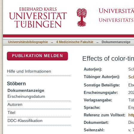
Effects of color-tinted lenses on visual behav
DSpace Repositorium (Manakin basiert)
Universitätsbibliographie
→
4 Medizinische Fakultät
→
Dokumentanzeige
PUBLIKATION MELDEN
Effects of color-t
Autor(en):
Sch
Hilfe und Informationen
Tübinger Autor(en):
Sch
Stöbern
Sonstige Beteiligte:
Ebe
Dokumentanzeige
Erscheinungsjahr:
20
Erscheinungsdatum
Verlagsangabe:
Tü
Autoren
Sprache:
Eng
Titel
Referenz zum Volltext:
htt
DDC-Klassifikation
Dokumentart:
Dis
Seitenzahl:
v, 