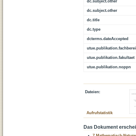
dc.subject.other
dc.subject.other
dc.title
dc.type
dcterms.dateAccepted
utue.publikation.fachbere
utue.publikation.fakultaet
utue.publikation.noppn
Dateien:
Aufrufstatistik
Das Dokument erschein
7 Mathematisch-Naturwi