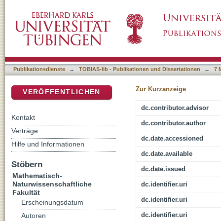
Tropical Geometric Counting Problems
DSpace Repositorium (Manakin basiert)
Publikationsdienste
→
TOBIAS-lib - Publikationen und Dissertationen
→
7 
Zur Kurzanzeige
VERÖFFENTLICHEN
dc.contributor.advisor
Kontakt
dc.contributor.author
Verträge
dc.date.accessioned
Hilfe und Informationen
dc.date.available
Stöbern
dc.date.issued
Mathematisch-
Naturwissenschaftliche
dc.identifier.uri
Fakultät
dc.identifier.uri
Erscheinungsdatum
dc.identifier.uri
Autoren