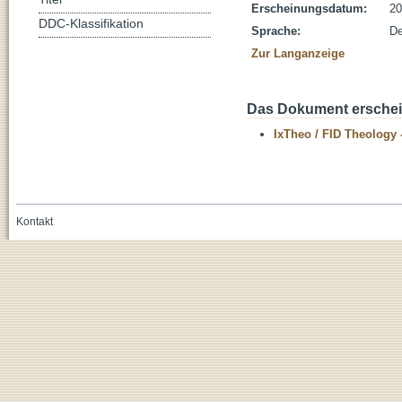
Erscheinungsdatum:
20
DDC-Klassifikation
Sprache:
De
Zur Langanzeige
Das Dokument erschein
IxTheo / FID Theology 
Kontakt