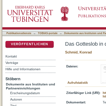
Das Gotteslob in den Psalmen als theologis
DSpace Repositorium (Manakin basiert)
Publikationsdienste
→
TOBIAS-portale
→
Dokumente aus Instituten und Pa
Das Gotteslob in
VERÖFFENTLICHEN
Schmid, Konrad
Kontakt
Verträge
Dateien:
Hilfe und Informationen
Stöbern
Aufrufstatistik
Dokumente aus Instituten und
Partnereinrichtungen
Zitierfähiger Link (URI):
ht
Erscheinungsdatum
ht
Autoren
Dokumentart:
Te
Titel