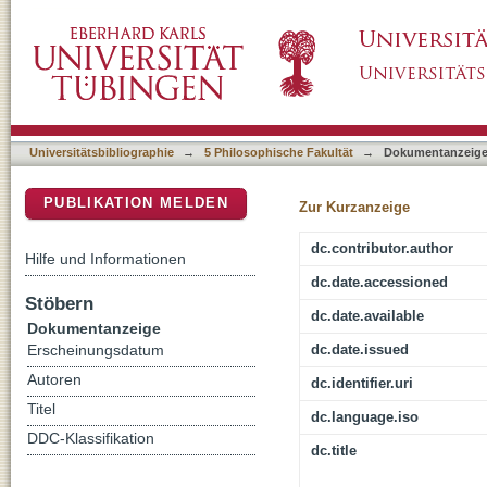
Pablos in Amerika : zur Genealogie pikaresk
DSpace Repositorium (Manakin basiert)
Universitätsbibliographie
→
5 Philosophische Fakultät
→
Dokumentanzeig
PUBLIKATION MELDEN
Zur Kurzanzeige
dc.contributor.author
Hilfe und Informationen
dc.date.accessioned
Stöbern
dc.date.available
Dokumentanzeige
dc.date.issued
Erscheinungsdatum
Autoren
dc.identifier.uri
Titel
dc.language.iso
DDC-Klassifikation
dc.title