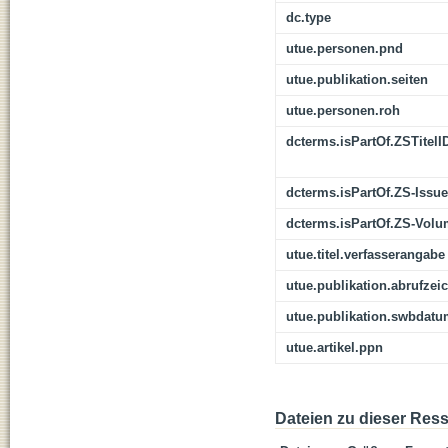
dc.type
utue.personen.pnd
utue.publikation.seiten
utue.personen.roh
dcterms.isPartOf.ZSTitelI
dcterms.isPartOf.ZS-Issue
dcterms.isPartOf.ZS-Vol
utue.titel.verfasserangabe
utue.publikation.abrufzei
utue.publikation.swbdat
utue.artikel.ppn
Dateien zu dieser Res