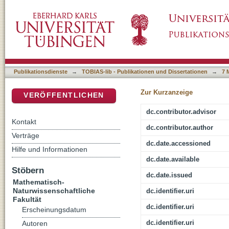
Phase Behavior and Nonclassical Crystallizati
DSpace Repositorium (Manakin basiert)
Publikationsdienste
→
TOBIAS-lib - Publikationen und Dissertationen
→
7 
Zur Kurzanzeige
VERÖFFENTLICHEN
dc.contributor.advisor
Kontakt
dc.contributor.author
Verträge
dc.date.accessioned
Hilfe und Informationen
dc.date.available
Stöbern
dc.date.issued
Mathematisch-
Naturwissenschaftliche
dc.identifier.uri
Fakultät
dc.identifier.uri
Erscheinungsdatum
dc.identifier.uri
Autoren