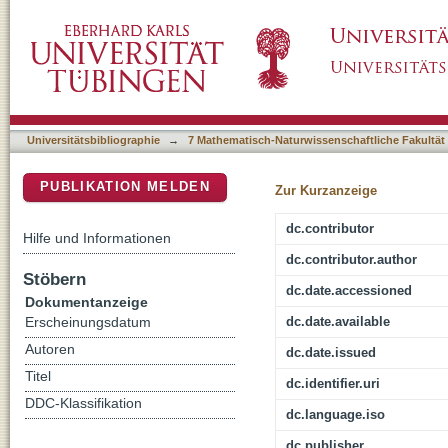
Multi-Domain fault simulation using virtual P
DSpace Repositorium (Manakin basiert)
Universitätsbibliographie
→
7 Mathematisch-Naturwissenschaftliche Fakultät
PUBLIKATION MELDEN
Zur Kurzanzeige
dc.contributor
Hilfe und Informationen
dc.contributor.author
Stöbern
dc.date.accessioned
Dokumentanzeige
dc.date.available
Erscheinungsdatum
Autoren
dc.date.issued
Titel
dc.identifier.uri
DDC-Klassifikation
dc.language.iso
dc.publisher