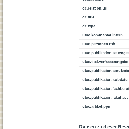
dc.relation.uri
dc.title
dc.type
utue.kommentar.intern
utue.personen.roh
utue.publikation.seitenge
utue.titel.verfasserangabe
utue.publikation.abrufzei
utue.publikation.swbdat
utue.publikation.fachbere
utue.publikation.fakultaet
utue.artikel.ppn
Dateien zu dieser Res