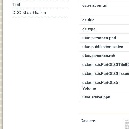
Titel
dc.relation.uri
DDC-Klassifikation
dc.title
dc.type
utue.personen.pnd
utue.publikation.seiten
utue.personen.roh
dcterms.isPartOf.ZSTitelI
dcterms.isPartOf.ZS-Issue
dcterms.isPartOf.ZS-
Volume
utue.artikel.ppn
Dateien: