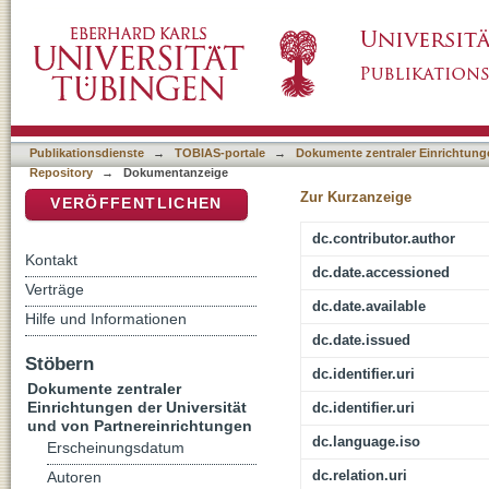
Zu diesem Heft
DSpace Repositorium (Manakin basiert)
Publikationsdienste
→
TOBIAS-portale
→
Dokumente zentraler Einrichtunge
Repository
→
Dokumentanzeige
Zur Kurzanzeige
VERÖFFENTLICHEN
dc.contributor.author
Kontakt
dc.date.accessioned
Verträge
dc.date.available
Hilfe und Informationen
dc.date.issued
Stöbern
dc.identifier.uri
Dokumente zentraler
Einrichtungen der Universität
dc.identifier.uri
und von Partnereinrichtungen
dc.language.iso
Erscheinungsdatum
dc.relation.uri
Autoren