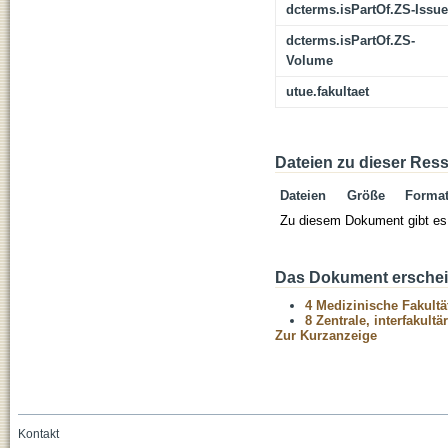
dcterms.isPartOf.ZS-Issue
dcterms.isPartOf.ZS-
Volume
utue.fakultaet
Dateien zu dieser Res
Dateien
Größe
Forma
Zu diesem Dokument gibt es 
Das Dokument erschein
4 Medizinische Fakultä
8 Zentrale, interfakult
Zur Kurzanzeige
Kontakt