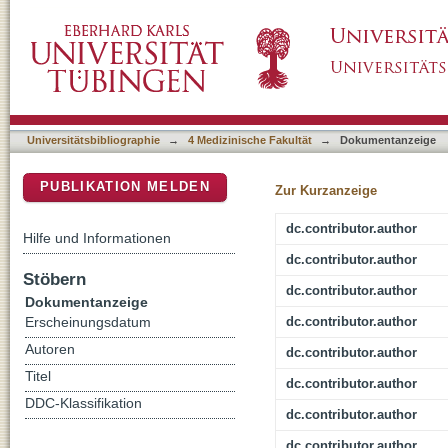
Prospective Image Quality and Lesion Asses
DSpace Repositorium (Manakin basiert)
of Prostate Cancer on an MR-Linac at 1.5 T:
Universitätsbibliographie
→
4 Medizinische Fakultät
→
Dokumentanzeige
PUBLIKATION MELDEN
Zur Kurzanzeige
dc.contributor.author
Hilfe und Informationen
dc.contributor.author
Stöbern
dc.contributor.author
Dokumentanzeige
dc.contributor.author
Erscheinungsdatum
Autoren
dc.contributor.author
Titel
dc.contributor.author
DDC-Klassifikation
dc.contributor.author
dc.contributor.author