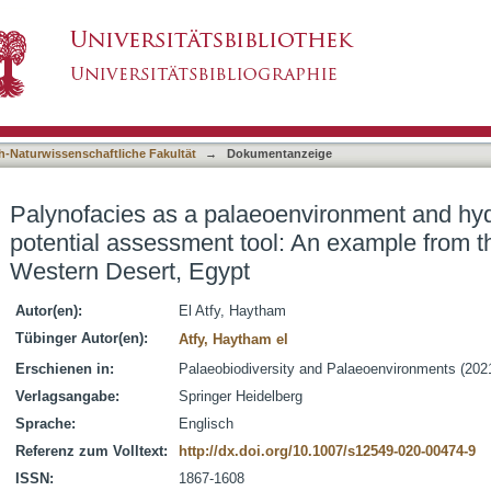
environment and hydrocarbon source potential 
asiert)
ous of north Western Desert, Egypt
h-Naturwissenschaftliche Fakultät
→
Dokumentanzeige
Palynofacies as a palaeoenvironment and hy
potential assessment tool: An example from t
Western Desert, Egypt
Autor(en):
El Atfy, Haytham
Tübinger Autor(en):
Atfy, Haytham el
Erschienen in:
Palaeobiodiversity and Palaeoenvironments (2021
Verlagsangabe:
Springer Heidelberg
Sprache:
Englisch
Referenz zum Volltext:
http://dx.doi.org/10.1007/s12549-020-00474-9
ISSN:
1867-1608