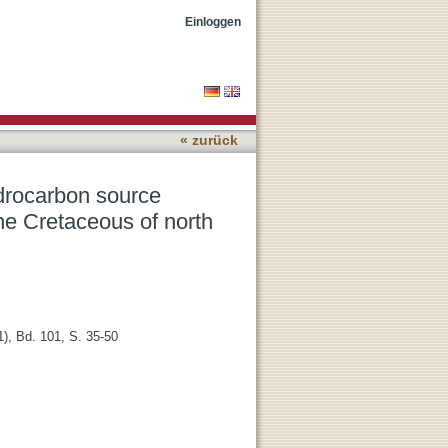
assessment tool: An
Einloggen
« zurück
drocarbon source
he Cretaceous of north
), Bd. 101, S. 35-50