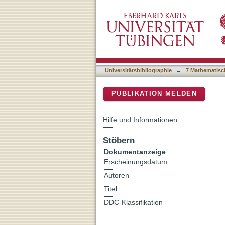
Palynofacies as a palaeo
DSpace Repositorium (Manakin b
example from the Cretace
Universitätsbibliographie
→
7 Mathematisc
PUBLIKATION MELDEN
Hilfe und Informationen
Stöbern
Dokumentanzeige
Erscheinungsdatum
Autoren
Titel
DDC-Klassifikation