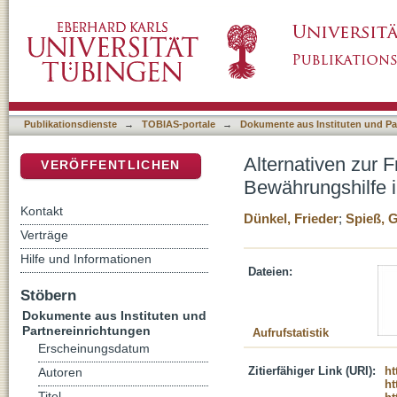
Alternativen zur Freiheitsstrafe : Strafaus
DSpace Repositorium (Manakin basiert)
internationalen Vergleich
Publikationsdienste
→
TOBIAS-portale
→
Dokumente aus Instituten und Pa
Alternativen zur 
VERÖFFENTLICHEN
Bewährungshilfe i
Kontakt
Dünkel, Frieder
;
Spieß, 
Verträge
Hilfe und Informationen
Dateien:
Stöbern
Dokumente aus Instituten und
Partnereinrichtungen
Aufrufstatistik
Erscheinungsdatum
Zitierfähiger Link (URI):
ht
Autoren
ht
Titel