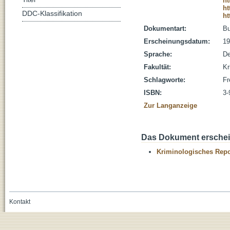
ht
ht
DDC-Klassifikation
ht
Dokumentart:
B
Erscheinungsdatum:
19
Sprache:
De
Fakultät:
Kr
Schlagworte:
Fr
ISBN:
3-
Zur Langanzeige
Das Dokument erschein
Kriminologisches Repo
Kontakt