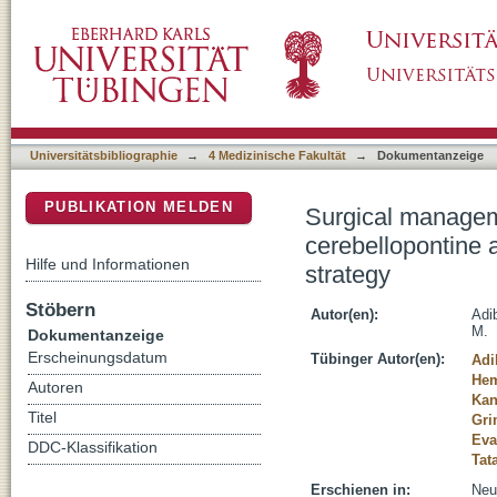
Surgical management of choroid plexus papil
DSpace Repositorium (Manakin basiert)
angle: classification and strategy
Universitätsbibliographie
→
4 Medizinische Fakultät
→
Dokumentanzeige
PUBLIKATION MELDEN
Surgical manageme
cerebellopontine 
Hilfe und Informationen
strategy
Stöbern
Autor(en):
Adi
M.
Dokumentanzeige
Erscheinungsdatum
Tübinger Autor(en):
Adi
Hem
Autoren
Kan
Titel
Gri
Eva
DDC-Klassifikation
Tat
Erschienen in:
Neu