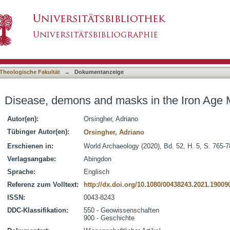
s in the Iron Age Mediterranean
asiert)
Theologische Fakultät
→
Dokumentanzeige
Disease, demons and masks in the Iron Age 
Autor(en):
Orsingher, Adriano
Tübinger Autor(en):
Orsingher, Adriano
Erschienen in:
World Archaeology (2020), Bd. 52, H. 5, S. 765-
Verlagsangabe:
Abingdon
Sprache:
Englisch
Referenz zum Volltext:
http://dx.doi.org/10.1080/00438243.2021.19009
ISSN:
0043-8243
DDC-Klassifikation:
550 - Geowissenschaften
900 - Geschichte