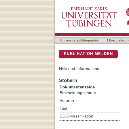
Disease, demons and mask
DSpace Repositorium (Manakin b
Universitätsbibliographie
→
1 Evangelisch-
PUBLIKATION MELDEN
Hilfe und Informationen
Stöbern
Dokumentanzeige
Erscheinungsdatum
Autoren
Titel
DDC-Klassifikation