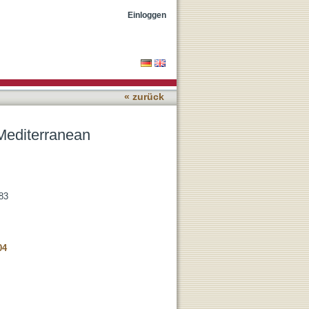
Einloggen
« zurück
Mediterranean
783
04