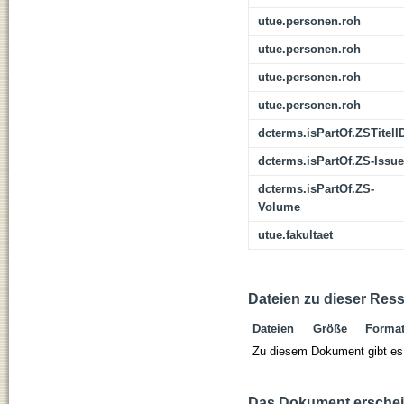
utue.personen.roh
utue.personen.roh
utue.personen.roh
utue.personen.roh
dcterms.isPartOf.ZSTitelI
dcterms.isPartOf.ZS-Issue
dcterms.isPartOf.ZS-
Volume
utue.fakultaet
Dateien zu dieser Res
Dateien
Größe
Forma
Zu diesem Dokument gibt es 
Das Dokument erschein