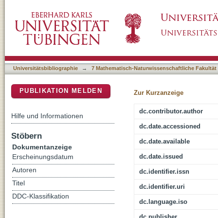
Experimental admixture among geographically 
DSpace Repositorium (Manakin basiert)
global mosaic of reproductive incompatibility
Universitätsbibliographie
→
7 Mathematisch-Naturwissenschaftliche Fakultät
PUBLIKATION MELDEN
Zur Kurzanzeige
dc.contributor.author
Hilfe und Informationen
dc.date.accessioned
Stöbern
dc.date.available
Dokumentanzeige
dc.date.issued
Erscheinungsdatum
Autoren
dc.identifier.issn
Titel
dc.identifier.uri
DDC-Klassifikation
dc.language.iso
dc.publisher