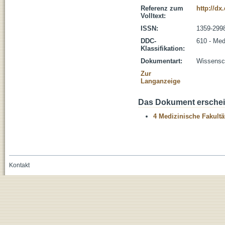
Referenz zum
http://dx
Volltext:
ISSN:
1359-299
DDC-
610 - Med
Klassifikation:
Dokumentart:
Wissensch
Zur
Langanzeige
Das Dokument erschein
4 Medizinische Fakultä
Kontakt