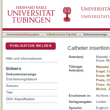
Catheter insertion depths in less-invasive sur
DSpace Repositorium (Manakin basiert)
Universitätsbibliographie
→
4 Medizinische Fakultät
→
Dokumentanzeige
PUBLIKATION MELDEN
Catheter insertion
Autor(en):
Maiwald, 
Hilfe und Informationen
Esser, Mi
Tübinger
Maiwald,
Stöbern
Autor(en):
Engel, C
Dokumentanzeige
Esser, M
Erscheinungsdatum
Poets, Ch
Franz, Ax
Autoren
Michel, 
Titel
Erschienen in:
Archives 
DDC-Klassifikation
Verlagsangabe:
London
Sprache:
Englisch