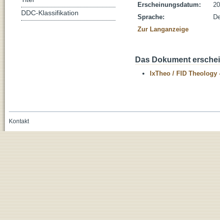
Erscheinungsdatum:
20
DDC-Klassifikation
Sprache:
De
Zur Langanzeige
Das Dokument erschein
IxTheo / FID Theology 
Kontakt