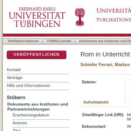
Rom in Unterricht - Unterrichten in Rom
DSpace Repositorium (Manakin basiert)
Publikationsdienste
→
TOBIAS-portale
→
Dokumente aus Instituten und Pa
Rom in Unterricht
VERÖFFENTLICHEN
Schiefer Ferrari, Markus
Kontakt
Verträge
Dateien:
Hilfe und Informationen
Stöbern
Aufrufstatistik
Dokumente aus Instituten und
Partnereinrichtungen
Zitierfähiger Link (URI):
ht
Erscheinungsdatum
ht
Autoren
Dokumentart:
Wi
Titel