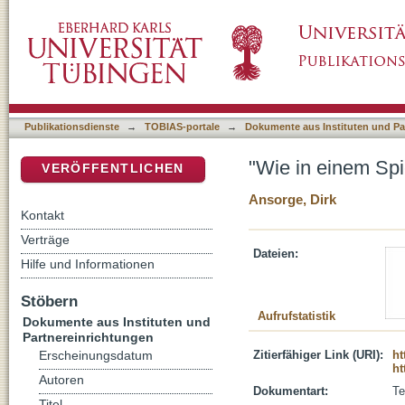
"Wie in einem Spiegel", oder: Wie kommt Got
DSpace Repositorium (Manakin basiert)
Publikationsdienste
→
TOBIAS-portale
→
Dokumente aus Instituten und Pa
"Wie in einem Spi
VERÖFFENTLICHEN
Ansorge, Dirk
Kontakt
Verträge
Dateien:
Hilfe und Informationen
Stöbern
Aufrufstatistik
Dokumente aus Instituten und
Partnereinrichtungen
Zitierfähiger Link (URI):
ht
Erscheinungsdatum
ht
Autoren
Dokumentart:
Te
Titel