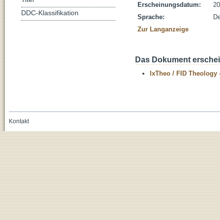
Erscheinungsdatum:
20
DDC-Klassifikation
Sprache:
De
Zur Langanzeige
Das Dokument erschein
IxTheo / FID Theology 
Kontakt